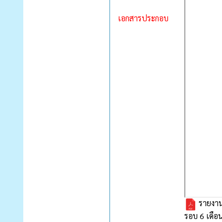
เอกสารประกอบ
รายงาน
รอบ 6 เดือ