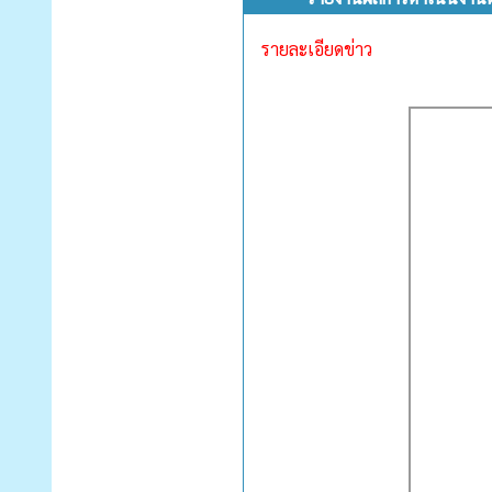
รายละเอียดข่าว