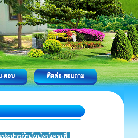
ม-ตอบ
ติดต่อ-สอบถาม
ระปาหมู่บ้านโนนไทรโยง หมู่ที่